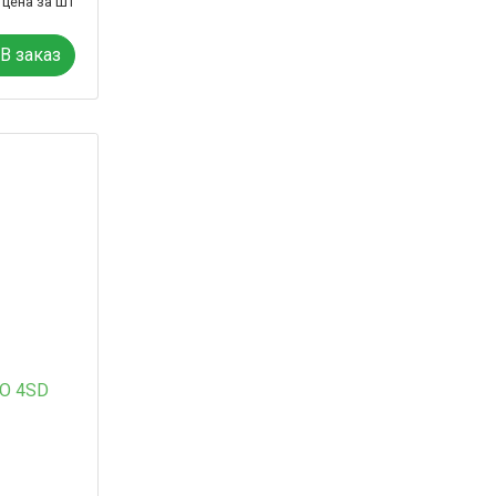
цена за шт
В заказ
O 4SD