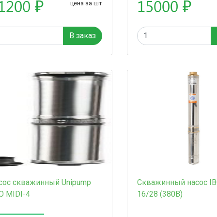
1200 ₽
15000 ₽
цена за шт
В заказ
сос скважинный Unipump
Скважинный насос IB
O MIDI-4
16/28 (380В)