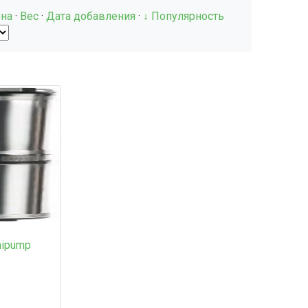
на
·
Вес
·
Дата добавления
·
↓ Популярность
nipump