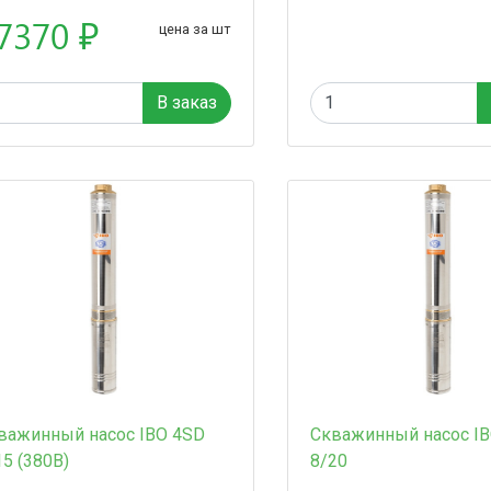
7370 ₽
цена за шт
В заказ
важинный насос IBO 4SD
Скважинный насос IB
15 (380В)
8/20