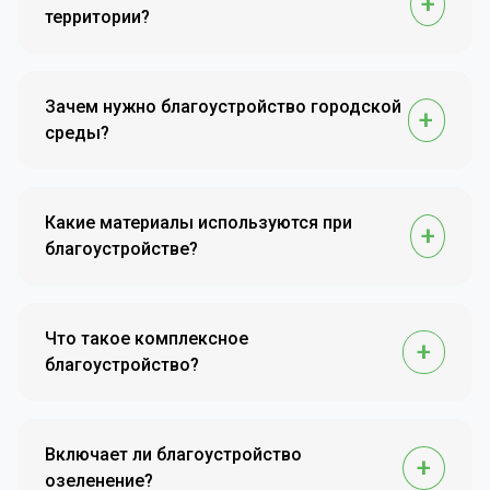
+
территории?
Благоустройство включает озеленение, ремонт
и строительство тротуаров, установку
Зачем нужно благоустройство городской
+
освещения, детских и спортивных площадок,
среды?
организацию парковок, установку малых
архитектурных форм (скамейки, урны, навесы)
Оно повышает комфорт проживания, улучшает
и улучшение дренажных систем.
экологическую обстановку, повышает
Какие материалы используются при
+
безопасность и делает город более
благоустройстве?
привлекательным для жителей и туристов.
Обычно применяются износостойкие и
экологичные материалы: тротуарная плитка,
Что такое комплексное
+
натуральный камень, металл, обработанная
благоустройство?
древесина и современные композитные
материалы.
Это одновременное улучшение нескольких
элементов территории: дорожек, освещения,
Включает ли благоустройство
+
озеленения, зон отдыха, инфраструктуры для
озеленение?