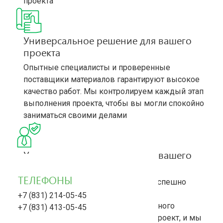
проекта
Универсальное решение для вашего
проекта
Опытные специалисты и проверенные
поставщики материалов гарантируют высокое
качество работ. Мы контролируем каждый этап
выполнения проекта, чтобы вы могли спокойно
заниматься своими делами
Универсальное решение для вашего
проекта
ТЕЛЕФОНЫ
Многолетний опыт позволяет нам успешно
реализовывать любые задачи – от
+7 (831) 214-05-45
ландшафтного дизайна до капитального
+7 (831) 413-05-45
строительства. Доверьте нам ваш проект, и мы