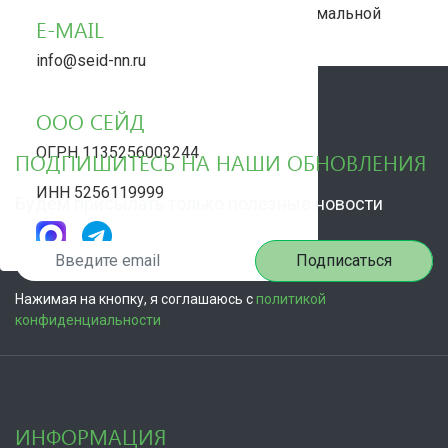
воплотим его в реальность с максимальной
E-MAIL
эффективностью
info@seid-nn.ru
ООО СЕЙД
ОГРН 1135256003244
ПОДПИШИТЕСЬ НА НАШИ ОБНОВЛЕНИЯ
ИНН 5256119999
Будем присылать только полезные новости
Подписаться
Нажимая на кнопку, я соглашаюсь с
политикой
конфиденциальности
ИНФОРМАЦИЯ