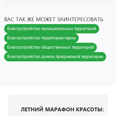
детей и спорта.
Да, озеленение — важная часть
благоустройства. Оно включает посадку
ВАС ТАК ЖЕ МОЖЕТ ЗАИНТЕРЕСОВАТЬ
деревьев, кустарников, газонов, цветников и
создание парков и скверов.
Благоустройство муниципальных территорий
Благоустройство территории парка
Благоустройство общественных территорий
Благоустройство домов придомовой территории
ЛЕТНИЙ МАРАФОН КРАСОТЫ: