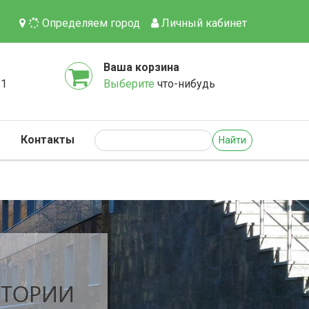
Определяем город
Личный кабинет
Ваша корзина
.1
Выберите
что-нибудь
Контакты
Найти
ИТОРИИ