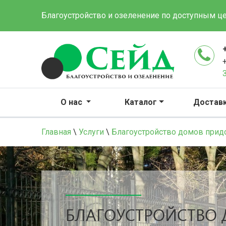
Благоустройство и озеленение по доступным ц
О нас
Каталог
Достав
Главная
\
Услуги
\
Благоустройство домов прид
БЛАГОУСТРОЙСТВО