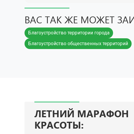
Безусловно. На все виды строительно-монт
гарантию от 2 до 5 лет. Мы уверены в качес
ВАС ТАК ЖЕ МОЖЕТ ЗА
СНиП).
Благоустройство территории города
Благоустройство общественных территорий
ЛЕТНИЙ МАРАФОН
КРАСОТЫ: