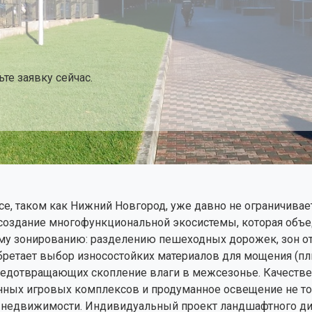
те заявку сейчас.
, таком как Нижний Новгород, уже давно не ограничивае
создание многофункциональной экосистемы, которая объеди
у зонированию: разделению пешеходных дорожек, зон отд
ретает выбор износостойких материалов для мощения (пл
редотвращающих скопление влаги в межсезонье. Качестве
нных игровых комплексов и продуманное освещение не то
 недвижимости. Индивидуальный проект ландшафтного диз