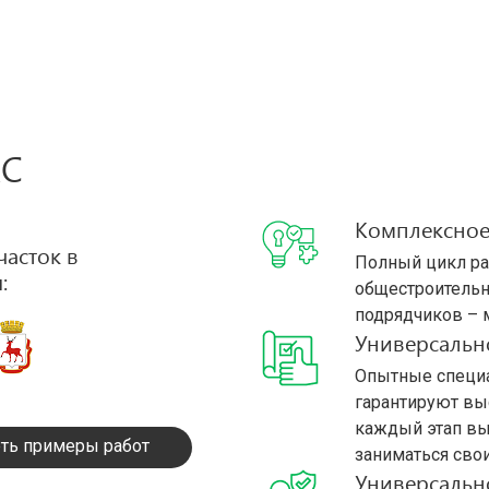
АС
Комплексное
часток в
Полный цикл раб
:
общестроительн
подрядчиков – 
Универсальн
Опытные специа
гарантируют вы
каждый этап вы
ть примеры работ
заниматься сво
Универсальн