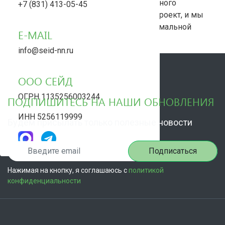
ландшафтного дизайна до капитального
+7 (831) 413-05-45
строительства. Доверьте нам ваш проект, и мы
воплотим его в реальность с максимальной
E-MAIL
эффективностью
info@seid-nn.ru
ООО СЕЙД
ОГРН 1135256003244
ПОДПИШИТЕСЬ НА НАШИ ОБНОВЛЕНИЯ
ИНН 5256119999
Будем присылать только полезные новости
Подписаться
Нажимая на кнопку, я соглашаюсь с
политикой
конфиденциальности