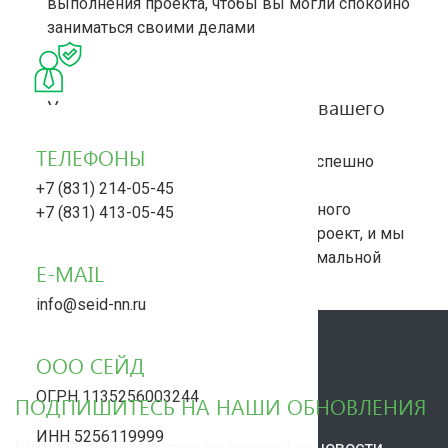
выполнения проекта, чтобы вы могли спокойно
заниматься своими делами
Универсальное решение для вашего
проекта
ТЕЛЕФОНЫ
Многолетний опыт позволяет нам успешно
реализовывать любые задачи – от
+7 (831) 214-05-45
ландшафтного дизайна до капитального
+7 (831) 413-05-45
строительства. Доверьте нам ваш проект, и мы
воплотим его в реальность с максимальной
E-MAIL
эффективностью
info@seid-nn.ru
ООО СЕЙД
ОГРН 1135256003244
ПОДПИШИТЕСЬ НА НАШИ ОБНОВЛЕНИЯ
ИНН 5256119999
Будем присылать только полезные новости