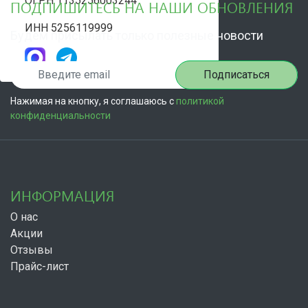
ОГРН 1135256003244
ПОДПИШИТЕСЬ НА НАШИ ОБНОВЛЕНИЯ
ИНН 5256119999
Будем присылать только полезные новости
Подписаться
Нажимая на кнопку, я соглашаюсь с
политикой
конфиденциальности
ИНФОРМАЦИЯ
О нас
Акции
Отзывы
Прайс-лист