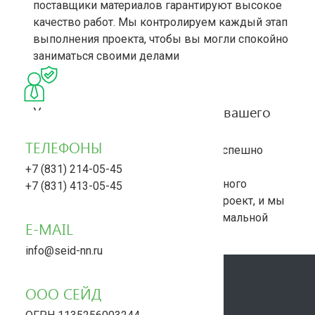
поставщики материалов гарантируют высокое
качество работ. Мы контролируем каждый этап
выполнения проекта, чтобы вы могли спокойно
заниматься своими делами
Универсальное решение для вашего
проекта
ТЕЛЕФОНЫ
Многолетний опыт позволяет нам успешно
реализовывать любые задачи – от
+7 (831) 214-05-45
ландшафтного дизайна до капитального
+7 (831) 413-05-45
строительства. Доверьте нам ваш проект, и мы
воплотим его в реальность с максимальной
E-MAIL
эффективностью
info@seid-nn.ru
ООО СЕЙД