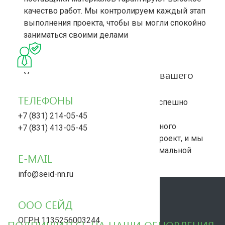
качество работ. Мы контролируем каждый этап
выполнения проекта, чтобы вы могли спокойно
заниматься своими делами
Универсальное решение для вашего
проекта
ТЕЛЕФОНЫ
Многолетний опыт позволяет нам успешно
реализовывать любые задачи – от
+7 (831) 214-05-45
ландшафтного дизайна до капитального
+7 (831) 413-05-45
строительства. Доверьте нам ваш проект, и мы
воплотим его в реальность с максимальной
E-MAIL
эффективностью
info@seid-nn.ru
ООО СЕЙД
ОГРН 1135256003244